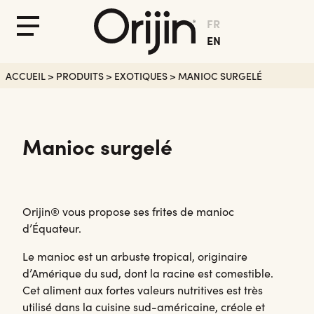
FR
Fermer
Menu
EN
le
Menu
ACCUEIL
>
PRODUITS
>
EXOTIQUES
>
MANIOC SURGELÉ
Manioc surgelé
Orijin® vous propose ses frites de manioc
d’Équateur.
Le manioc est un arbuste tropical, originaire
d’Amérique du sud, dont la racine est comestible.
Cet aliment aux fortes valeurs nutritives est très
utilisé dans la cuisine sud-américaine, créole et