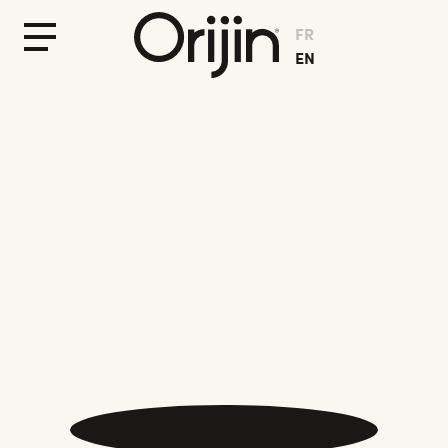
FR
Fermer
Menu
EN
le
Menu